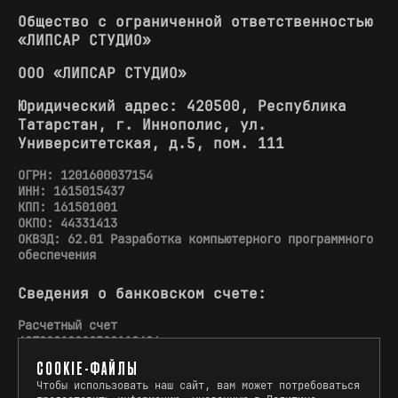
Общество с ограниченной ответственностью
«ЛИПСАР СТУДИО»
ООО «ЛИПСАР СТУДИО»
Юридический адрес: 420500, Республика
Татарстан, г. Иннополис, ул.
Университетская, д.5, пом. 111
ОГРН: 1201600037154
ИНН: 1615015437
КПП: 161501001
ОКПО: 44331413
ОКВЭД: 62.01 Разработка компьютерного программного
обеспечения
Сведения о банковском счете:
Расчетный счет
40702810002500110426
COOKIE-ФАЙЛЫ
Корреспондентский счет
Чтобы использовать наш сайт, вам может потребоваться
30101810745374525104